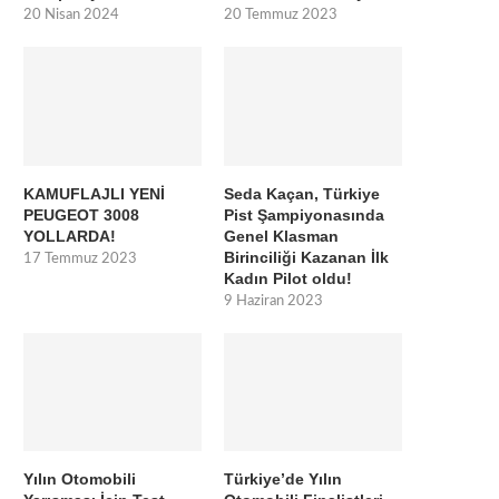
20 Nisan 2024
20 Temmuz 2023
KAMUFLAJLI YENİ
Seda Kaçan, Türkiye
PEUGEOT 3008
Pist Şampiyonasında
YOLLARDA!
Genel Klasman
Birinciliği Kazanan İlk
17 Temmuz 2023
Kadın Pilot oldu!
9 Haziran 2023
Yılın Otomobili
Türkiye’de Yılın