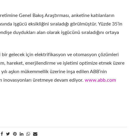
etimine Genel Bakış Araştırması, anketine katılanların
sında işgücü eksikliğini sıraladığı görülmüştür. Yüzde 35’in
ndişe duydukları alan olarak işgücünü sıraladığını ortaya
i bir gelecek için elektrifikasyon ve otomasyon çözümleri
etim, hareket, enerjilendirme ve işletimi optimize etmek üzere
30 yılı aşkın mükemmellik üzerine inşa edilen ABB’nin
an inovasyonları üretmeye devam ediyor.
www.abb.com