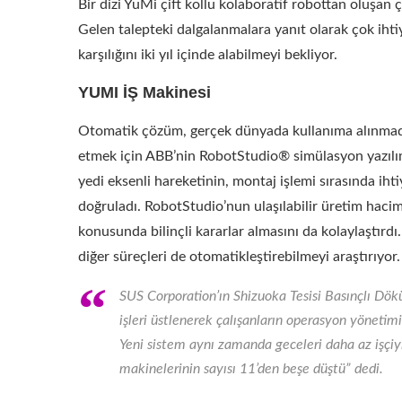
Bir dizi YuMi çift kollu kolaboratif robottan oluşan ç
Gelen talepteki dalgalanmalara yanıt olarak çok ihtiy
karşılığını iki yıl içinde alabilmeyi bekliyor.
YUMI İŞ Makinesi
Otomatik çözüm, gerçek dünyada kullanıma alınmad
etmek için ABB’nin RobotStudio® simülasyon yazılımı 
yedi eksenli hareketinin, montaj işlemi sırasında ih
doğruladı. RobotStudio’nun ulaşılabilir üretim hacim
konusunda bilinçli kararlar almasını da kolaylaştırdı
diğer süreçleri de otomatikleştirebilmeyi araştırıyor.
SUS Corporation’ın Shizuoka Tesisi Basınçlı Dök
işleri üstlenerek çalışanların operasyon yönetim
Yeni sistem aynı zamanda geceleri daha az işçi
makinelerinin sayısı 11’den beşe düştü” dedi.