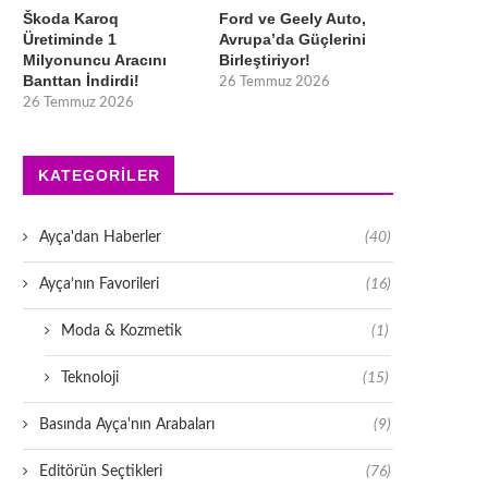
Škoda Karoq
Ford ve Geely Auto,
Üretiminde 1
Avrupa’da Güçlerini
Milyonuncu Aracını
Birleştiriyor!
Banttan İndirdi!
26 Temmuz 2026
26 Temmuz 2026
KATEGORILER
Ayça'dan Haberler
(40)
Ayça’nın Favorileri
(16)
Moda & Kozmetik
(1)
Teknoloji
(15)
Basında Ayça'nın Arabaları
(9)
Editörün Seçtikleri
(76)