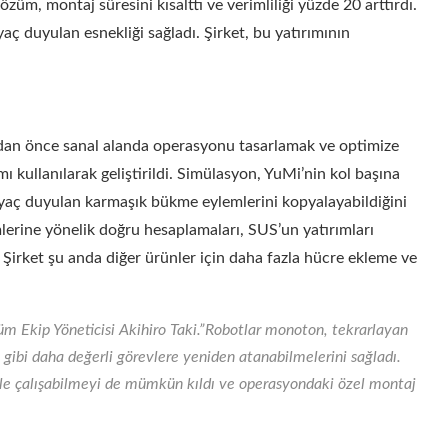
özüm, montaj süresini kısalttı ve verimliliği yüzde 20 arttırdı.
aç duyulan esnekliği sağladı. Şirket, bu yatırımının
an önce sanal alanda operasyonu tasarlamak ve optimize
kullanılarak geliştirildi. Simülasyon, YuMi’nin kol başına
tiyaç duyulan karmaşık bükme eylemlerini kopyalayabildiğini
lerine yönelik doğru hesaplamaları, SUS’un yatırımları
. Şirket şu anda diğer ürünler için daha fazla hücre ekleme ve
üm Ekip Yöneticisi Akihiro Taki.”Robotlar monoton, tekrarlayan
i gibi daha değerli görevlere yeniden atanabilmelerini sağladı.
yle çalışabilmeyi de mümkün kıldı ve operasyondaki özel montaj