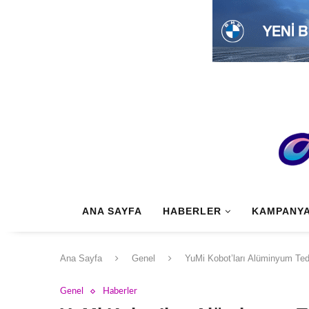
ANA SAYFA
HABERLER
KAMPANY
Ana Sayfa
Genel
YuMi Kobot’ları Alüminyum Teda
Genel
Haberler