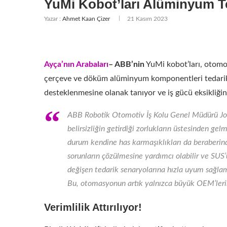
YuMi Kobot’ları Alüminyum Te
Yazar :
Ahmet Kaan Çizer
21 Kasım 2023
Ayça’nın Arabaları
– ABB’nin
YuMi kobot’ları, otomot
çerçeve ve döküm alüminyum komponentleri tedarikç
desteklenmesine olanak tanıyor ve iş gücü eksikliğini
ABB Robotik Otomotiv İş Kolu Genel Müdürü Joer
belirsizliğin getirdiği zorlukların üstesinden ge
durum kendine has karmaşıklıkları da beraberin
sorunların çözülmesine yardımcı olabilir ve SUS’
değişen tedarik senaryolarına hızla uyum sağl
Bu, otomasyonun artık yalnızca büyük OEM’lerin 
Verimlilik Attırılıyor!