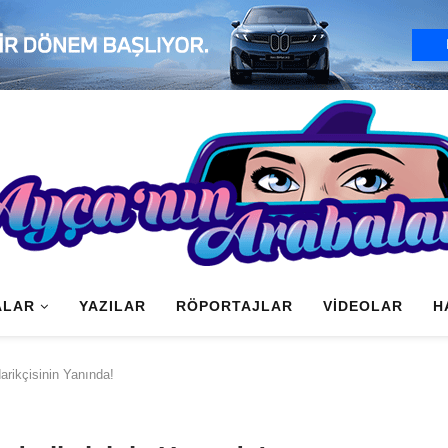
ALAR
YAZILAR
RÖPORTAJLAR
VIDEOLAR
H
rikçisinin Yanında!